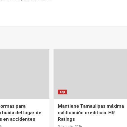
Top
formas para
Mantiene Tamaulipas máxima
a huida del lugar de
calificación crediticia: HR
s en accidentes
Ratings
26
14 junio, 2026