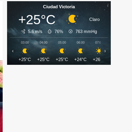
Ciudad Victoria
+25°C
Claro
5.6 m/s
76%
763
mmHg
03:00
04:00
05:00
06:00
07:00
08:00
‹
›
+25°C
+25°C
+25°C
+24°C
+26°C
+28°C