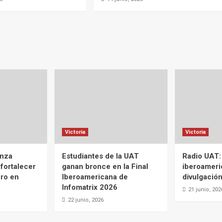
Victoria
Victoria
anza
Estudiantes de la UAT
Radio UAT:
 fortalecer
ganan bronce en la Final
iberoameri
ero en
Iberoamericana de
divulgación
Infomatrix 2026
21 junio, 202
22 junio, 2026