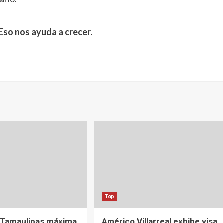
Eso nos ayuda a crecer.
Top
 Tamaulipas máxima
Américo Villarreal exhibe visa