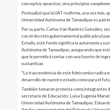
conceptos opuestos, sino principios complemen
Puntualizó que la UAT reafirma, una vez más, que
Universidad Autónoma de Tamaulipas es patrimo
Por su parte, Carlos Irán Ramírez González, se
con el decreto gubernamental publicado el pas
Estado, este fondo significa la autonomía y sus
Autónoma de Tamaulipas, asegurando que este p
que le permitirá contar con una fuente de ing
sustantivas
“La trascendencia de este fideicomiso radica e
desarrollo de nuestro estado como para el fut
También tomaron protesta como integrantes de
secretario de Educación; Luisa Eugenia Manatou
Universidad Autónoma de Tamaulipas, Eduardo G
Aguilar, representante del Patronato Universit