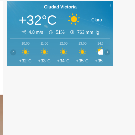
Ciudad Victoria
+32°C
Claro
4.8 m/s
51%
763
mmHg
10:00
11:00
12:00
13:00
14:00
15:00
‹
›
+32°C
+33°C
+34°C
+35°C
+35°C
+34°C