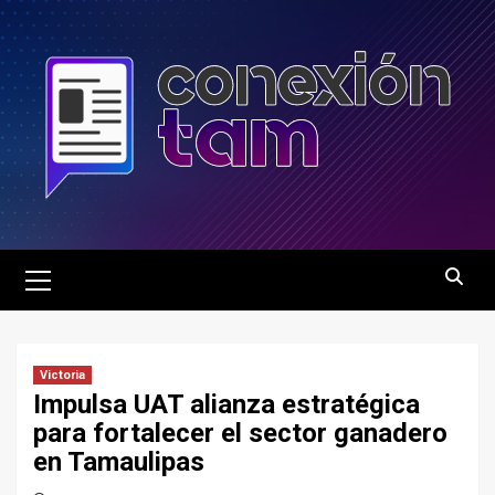
Saltar
al
contenido
Menú
principal
Victoria
Impulsa UAT alianza estratégica
para fortalecer el sector ganadero
en Tamaulipas