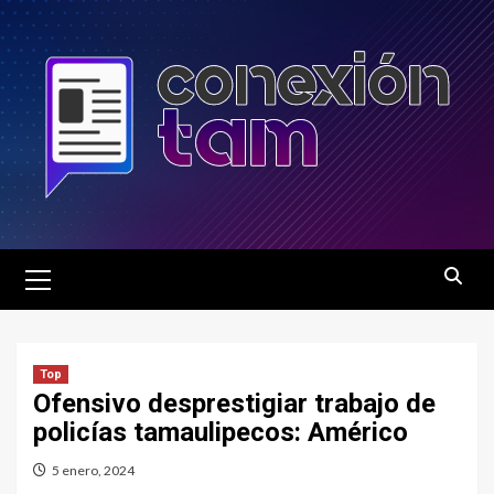
Saltar
al
contenido
Menú
principal
Top
Ofensivo desprestigiar trabajo de
policías tamaulipecos: Américo
5 enero, 2024