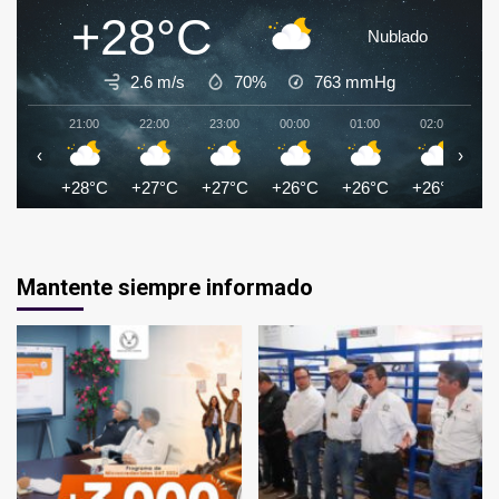
+28°C
Nublado
2.6 m/s
70%
763
mmHg
21:00
22:00
23:00
00:00
01:00
02:00
0
‹
›
+28°C
+27°C
+27°C
+26°C
+26°C
+26°C
+
Mantente siempre informado