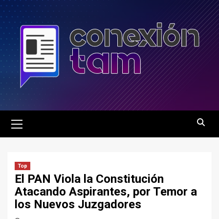
Saltar
al
contenido
Menú
principal
Top
El PAN Viola la Constitución
Atacando Aspirantes, por Temor a
los Nuevos Juzgadores