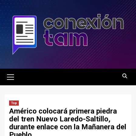
Saltar
al
contenido
Menú
principal
Top
Américo colocará primera piedra
del tren Nuevo Laredo-Saltillo,
durante enlace con la Mañanera del
Pueblo