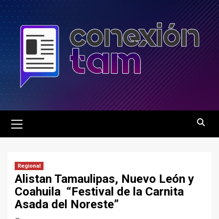
Saltar
al
contenido
Menú
principal
Regional
Alistan Tamaulipas, Nuevo León y
Coahuila “Festival de la Carnita
Asada del Noreste”