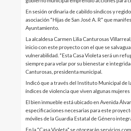
gobierno municipal emprendió acciones para cre
En sesión ordinaria de cabildo síndicos y regi
asociación “Hijas de San José A. R” que manife
Ayuntamiento.
La alcaldesa Carmen Lilia Canturosas Villarreal
inicio con este proyecto con el que se salvagua
vulnerabilidad. “Esta Casa Violeta será un ref
siempre para velar por su bienestar e integrida
Canturosas, presidenta municipal.
Indicó que a través del Instituto Municipal de
índices de violencia que viven algunas mujeres 
El bien inmueble está ubicado en Avenida Álva
especificaciones necesarias para este proyect
móviles de la Guardia Estatal de Género integr
En la “Casa Violeta” se otorgarán servicios co