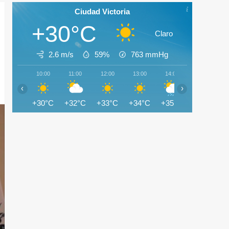
Ciudad Victoria
+30°C
Claro
2.6 m/s
59%
763
mmHg
10:00
11:00
12:00
13:00
14:00
15:00
‹
›
+30°C
+32°C
+33°C
+34°C
+35°C
+34°C