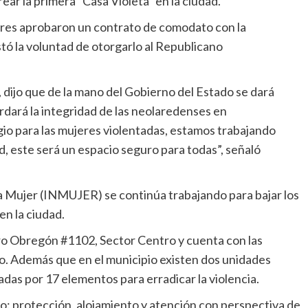
ar la primera “Casa Violeta” en la ciudad.
dores aprobaron un contrato de comodato con la
stó la voluntad de otorgarlo al Republicano
, dijo que de la mano del Gobierno del Estado se dará
rdará la integridad de las neolaredenses en
ugio para las mujeres violentadas, estamos trabajando
d, este será un espacio seguro para todas”, señaló
 la Mujer (INMUJER) se continúa trabajando para bajar los
en la ciudad.
ro Obregón #1102, Sector Centro y cuenta con las
o. Además que en el municipio existen dos unidades
adas por 17 elementos para erradicar la violencia.
mo: protección, alojamiento y atención con perspectiva de