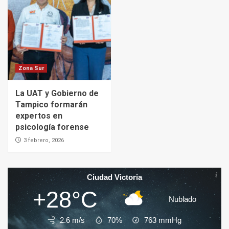
Zona Sur
La UAT y Gobierno de
Tampico formarán
expertos en
psicología forense
3 febrero, 2026
Ciudad Victoria
+28°C
Nublado
2.6 m/s
70%
763
mmHg