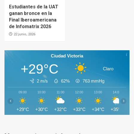
Estudiantes de la UAT
ganan bronce en la
Final Iberoamericana
de Infomatrix 2026
22 junio, 2026
Ciudad Victoria
+29°C
Claro
2 m/s
62%
763
mmHg
09:00
10:00
11:00
12:00
13:00
14:00
1
‹
›
+29°C
+30°C
+32°C
+33°C
+34°C
+35°C
+