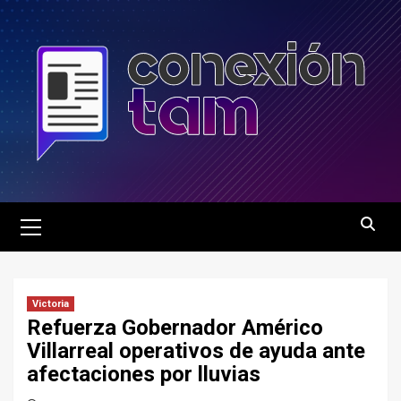
Saltar
al
contenido
Menú
principal
Victoria
Refuerza Gobernador Américo
Villarreal operativos de ayuda ante
afectaciones por lluvias