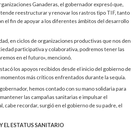
rganizaciones Ganaderas, el gobernador expresó que,
etende reestructurar y renovar los rastros tipo TIF, tanto
el fin de apoyar a los diferentes ámbitos del desarrollo
dad, en ciclos de organizaciones productivas que nos den
ciedad participativa y colaborativa, podremos tener las
aremos en el futuro», mencionó.
tacó los apoyos recibidos desde el inicio del gobierno de
os momentos más críticos enfrentados durante la sequía.
r gobernador, hemos contado con su mano solidaria para
 mantener las campañas sanitarias e impulsar el
l, cabe recordar, surgió en el gobierno de su padre, el
Y EL ESTATUS SANITARIO