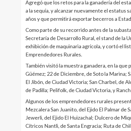
Agregó que los retos para la ganadería del est
a la sequía, y alcanzar nuevamente el estatus s
años y que permitirá exportar becerros a Estad
Como parte de su recorrido antes de la subasta 
Secretaría de Desarrollo Rural, el stand de la
exhibición de maquinaria agrícola, y cortó el li
Emprendedores Rurales.
También visitó la muestra ganadera, en la que p
Güémez; 22 de Diciembre, de Soto la Marina; Sa
El Jibón, de Ciudad Victoria; San Charbel, de 
de Padilla; Pelifolk, de Ciudad Victoria, y Ranc
Algunos de los emprendedores rurales presentes
Mezcalera San Juanito, del Ejido El Palmar de 
Jewerli, del Ejido El Huizachal; Dulcero de Mi
Cítricos Nantli, de Santa Engracia; Ruta de Chi