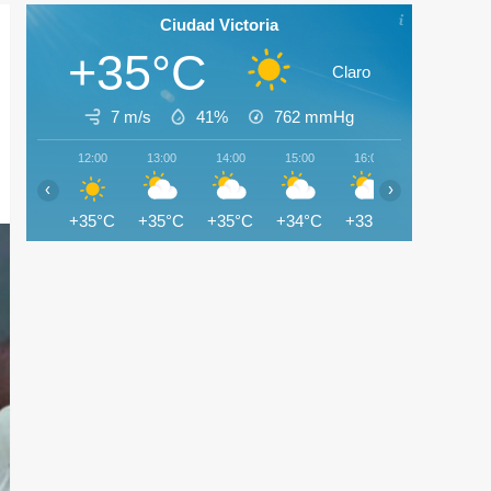
Ciudad Victoria
+35°C
Claro
7 m/s
41%
762
mmHg
12:00
13:00
14:00
15:00
16:00
17:00
‹
›
+35°C
+35°C
+35°C
+34°C
+33°C
+33°C