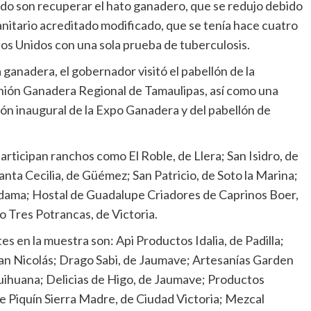
ado son recuperar el hato ganadero, que se redujo debido
anitario acreditado modificado, que se tenía hace cuatro
os Unidos con una sola prueba de tuberculosis.
ganadera, el gobernador visitó el pabellón de la
 Unión Ganadera Regional de Tamaulipas, así como una
stón inaugural de la Expo Ganadera y del pabellón de
articipan ranchos como El Roble, de Llera; San Isidro, de
nta Cecilia, de Güémez; San Patricio, de Soto la Marina;
Aldama; Hostal de Guadalupe Criadores de Caprinos Boer,
ho Tres Potrancas, de Victoria.
 en la muestra son: Api Productos Idalia, de Padilla;
San Nicolás; Drago Sabi, de Jaumave; Artesanías Garden
quihuana; Delicias de Higo, de Jaumave; Productos
le Piquín Sierra Madre, de Ciudad Victoria; Mezcal