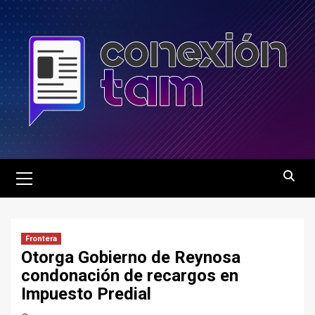
Saltar
al
contenido
Menú
principal
Frontera
Otorga Gobierno de Reynosa
condonación de recargos en
Impuesto Predial