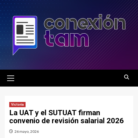
Saltar
al
contenido
Menú
principal
Victoria
La UAT y el SUTUAT firman
convenio de revisión salarial 2026
26 mayo, 2026