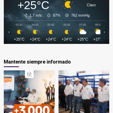
+25°C
Claro
1.7 m/s
87%
762
mmHg
03:00
04:00
05:00
06:00
07:00
08:00
0
‹
›
+25°C
+24°C
+24°C
+24°C
+25°C
+27°C
+
Mantente siempre informado