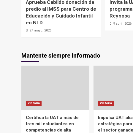
Aprueba Cabildo donación de
Invita la 
predio al IMSS para Centro de
programa
Educación y Cuidado Infantil
Reynosa
en NLD
9 abril, 2026
27 mayo, 2026
Mantente siempre informado
Victoria
Victoria
Certifica la UAT a más de
Impulsa UAT ali
tres mil estudiantes en
estratégica para
competencias de alta
el sector ganad