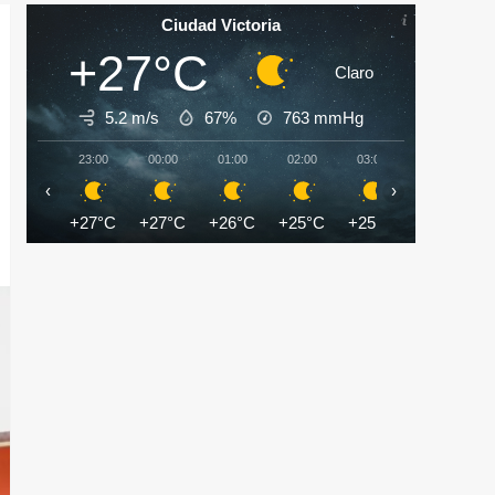
Ciudad Victoria
+27°C
Claro
5.2 m/s
67%
763
mmHg
23:00
00:00
01:00
02:00
03:00
04:00
‹
›
+27°C
+27°C
+26°C
+25°C
+25°C
+24°C