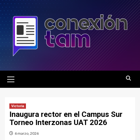
Saltar
al
contenido
Menú
principal
Victoria
Inaugura rector en el Campus Sur
Torneo Interzonas UAT 2026
6 marzo, 2026