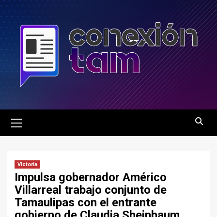
Saltar
al
contenido
Menú
principal
Victoria
Impulsa gobernador Américo
Villarreal trabajo conjunto de
Tamaulipas con el entrante
gobierno de Claudia Sheinbaum