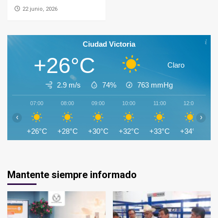
22 junio, 2026
Ciudad Victoria
+26°C
Claro
2.9 m/s
74%
763
mmHg
07:00
08:00
09:00
10:00
11:00
12:00
1
‹
›
+26°C
+28°C
+30°C
+32°C
+33°C
+34°C
+
Mantente siempre informado