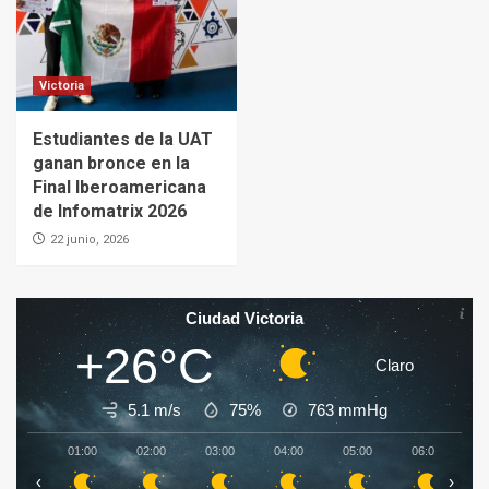
Victoria
Estudiantes de la UAT
ganan bronce en la
Final Iberoamericana
de Infomatrix 2026
22 junio, 2026
Ciudad Victoria
+26°C
Claro
5.1 m/s
75%
763
mmHg
01:00
02:00
03:00
04:00
05:00
06:00
0
‹
›