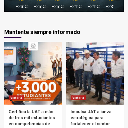
+26°C
+25°C
+25°C
+24°C
+24°C
+23°C
+
Mantente siempre informado
Victoria
Victoria
Certifica la UAT a más
Impulsa UAT alianza
de tres mil estudiantes
estratégica para
en competencias de
fortalecer el sector