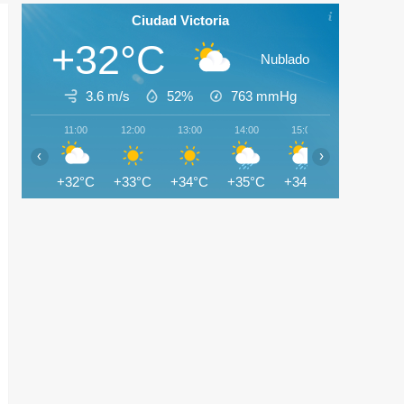
Ciudad Victoria
+32°C
Nublado
3.6 m/s
52%
763
mmHg
11:00
12:00
13:00
14:00
15:00
16:00
‹
›
+32°C
+33°C
+34°C
+35°C
+34°C
+34°C