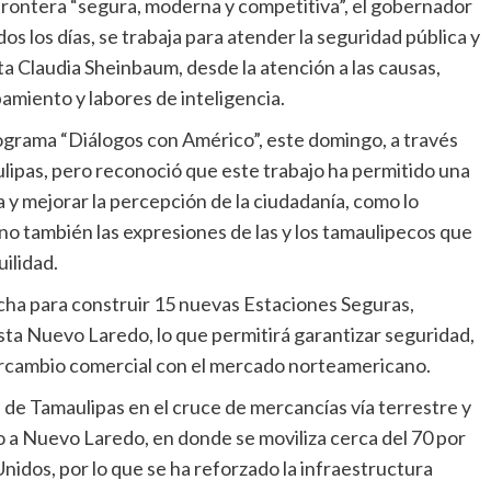
rontera “segura, moderna y competitiva”, el gobernador
os los días, se trabaja para atender la seguridad pública y
ta Claudia Sheinbaum, desde la atención a las causas,
amiento y labores de inteligencia.
rograma “Diálogos con Américo”, este domingo, a través
ulipas, pero reconoció que este trabajo ha permitido una
va y mejorar la percepción de la ciudadanía, como lo
ino también las expresiones de las y los tamaulipecos que
ilidad.
rcha para construir 15 nuevas Estaciones Seguras,
 Nuevo Laredo, lo que permitirá garantizar seguridad,
tercambio comercial con el mercado norteamericano.
 de Tamaulipas en el cruce de mercancías vía terrestre y
do a Nuevo Laredo, en donde se moviliza cerca del 70 por
nidos, por lo que se ha reforzado la infraestructura