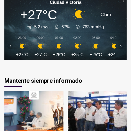
Ciudad Victoria
+27°C
Claro
5.2 m/s
67%
763
mmHg
23:00
00:00
01:00
02:00
03:00
04:00
0
‹
›
+27°C
+27°C
+26°C
+25°C
+25°C
+24°C
+
Mantente siempre informado