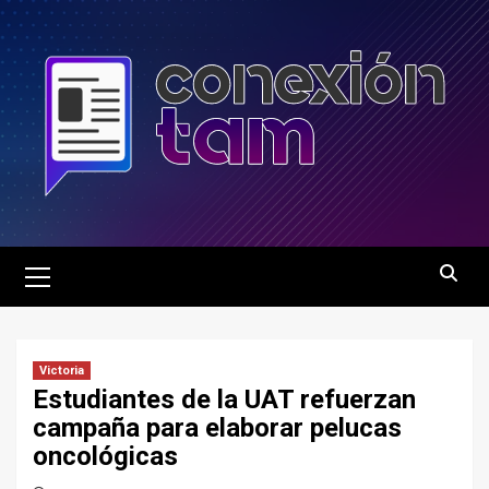
Saltar
al
contenido
Menú
principal
Victoria
Estudiantes de la UAT refuerzan
campaña para elaborar pelucas
oncológicas