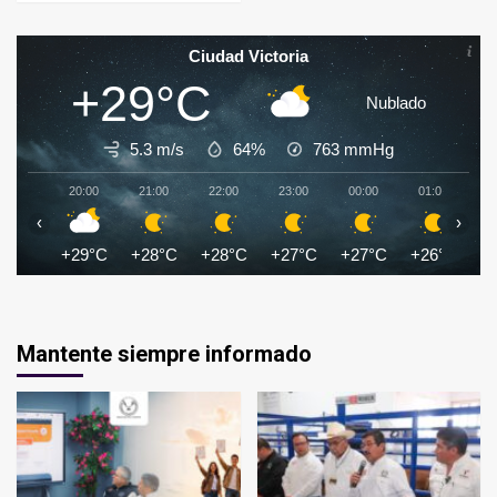
Ciudad Victoria
+29°C
Nublado
5.3 m/s
64%
763
mmHg
20:00
21:00
22:00
23:00
00:00
01:00
0
‹
›
+29°C
+28°C
+28°C
+27°C
+27°C
+26°C
+
Mantente siempre informado