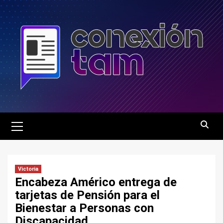
Saltar
al
contenido
Menú
principal
Victoria
Encabeza Américo entrega de
tarjetas de Pensión para el
Bienestar a Personas con
Discapacidad