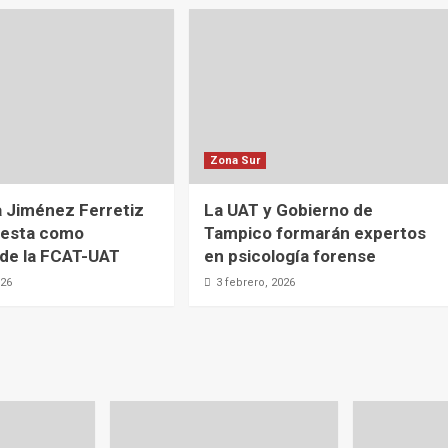
Zona Sur
a Jiménez Ferretiz
La UAT y Gobierno de
testa como
Tampico formarán expertos
 de la FCAT-UAT
en psicología forense
026
3 febrero, 2026