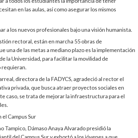
r a todos los estudiantes la importancia de tener
esitan en las aulas, así como asegurar los mismos
ar a los nuevos profesionales bajo una visión humanista.
stión rectoral, están en marcha 55 obras de
 que una de las metas a mediano plazo es la implementación
 la Universidad, para facilitar la movilidad de
o requieran.
larreal, directora de la FADYCS, agradeció al rector el
iativa privada, que busca atraer proyectos sociales en
te caso, se trata de mejorar la infraestructura para el
les.
en el Campus Sur
cho Tampico, Dámaso Anaya Alvarado presidió la
ntil del Campus Sur y exhortó a los jóvenes a que