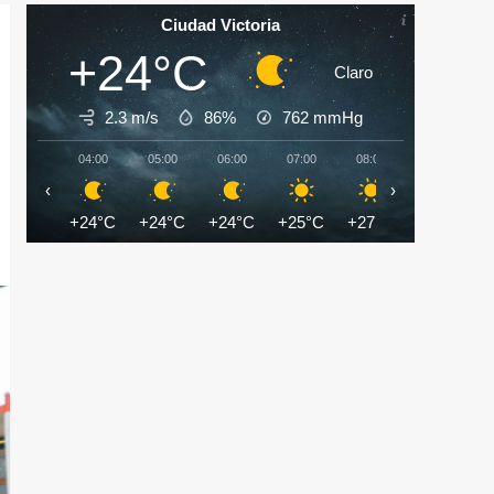
Ciudad Victoria
+24°C
Claro
2.3 m/s
86%
762
mmHg
04:00
05:00
06:00
07:00
08:00
09:00
‹
›
+24°C
+24°C
+24°C
+25°C
+27°C
+29°C