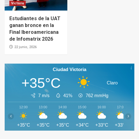
Victoria
Estudiantes de la UAT
ganan bronce en la
Final Iberoamericana
de Infomatrix 2026
22 junio, 2026
Ciudad Victoria
+35°C
Claro
7 m/s
41%
762
mmHg
12:00
13:00
14:00
15:00
16:00
17:00
1
‹
›
+35°C
+35°C
+35°C
+34°C
+33°C
+33°C
+