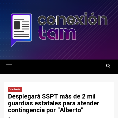
Saltar
al
contenido
Menú
principal
Victoria
Desplegará SSPT más de 2 mil
guardias estatales para atender
contingencia por “Alberto”