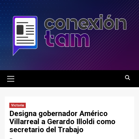
Saltar
al
contenido
Menú
principal
Victoria
Designa gobernador Américo
Villarreal a Gerardo Illoldi como
secretario del Trabajo