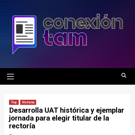
Saltar
al
contenido
Menú
principal
Top
Victoria
Desarrolla UAT histórica y ejemplar
jornada para elegir titular de la
rectoría