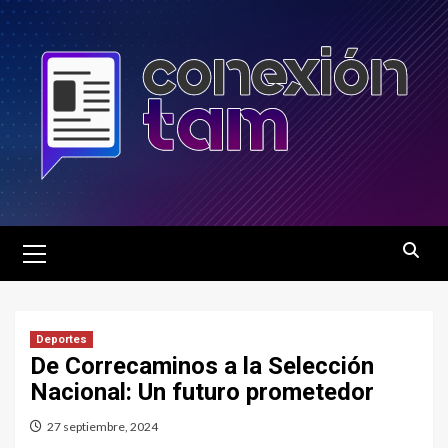
Saltar
al
contenido
Menú
principal
Deportes
De Correcaminos a la Selección
Nacional: Un futuro prometedor
27 septiembre, 2024