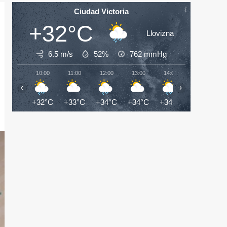
Ciudad Victoria
+32°C
Llovizna
6.5 m/s
52%
762
mmHg
10:00
11:00
12:00
13:00
14:00
15:00
‹
›
+32°C
+33°C
+34°C
+34°C
+34°C
+34°C