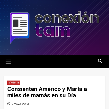
Saltar
al
contenido
Menú
principal
Victoria
Consienten Américo y María a
miles de mamás en su Día
9 mayo, 2023