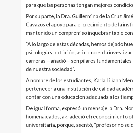
para que las personas tengan mejores condicio
Por su parte, la Dra. Guillermina de la Cruz J
Cavazos el apoyo para el crecimiento de la inst
mantenido un compromiso inquebrantable con 
“A lo largo de estas décadas, hemos dejado huel
psicología y nutrición, así como en la investiga
carreras —añadió— son pilares fundamentales p
de nuestra sociedad”.
A nombre de los estudiantes, Karla Liliana Mend
pertenecer a una institución de calidad académ
contar con una educación adecuada a los tiemp
De igual forma, expresó un mensaje la Dra. Nor
homenajeados, agradeció el reconocimiento oto
universitaria, porque, asentó, “profesor no se d