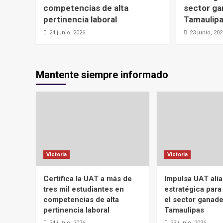
competencias de alta
sector ga
pertinencia laboral
Tamaulip
24 junio, 2026
23 junio, 20
Mantente siempre informado
Victoria
Victoria
Certifica la UAT a más de
Impulsa UAT ali
tres mil estudiantes en
estratégica para
competencias de alta
el sector ganad
pertinencia laboral
Tamaulipas
24 junio, 2026
23 junio, 2026