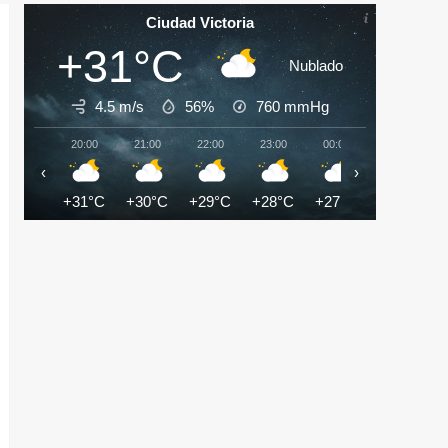
Ciudad Victoria
+31°C
Nublado
4.5 m/s
56%
760
mmHg
20:00
21:00
22:00
23:00
00:00
01:00
‹
›
+31°C
+30°C
+29°C
+28°C
+27°C
+27°C