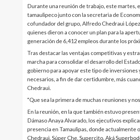
Durante una reunión de trabajo, este martes, e
tamaulipeco junto con la secretaria de Economí
cofundador del grupo, Alfredo Chedraui López
quienes dieron a conocer un plan para la apert
generación de 6,412 empleos durante los próx
Tras destacar las ventajas competitivas y estr
marcha para consolidar el desarrollo del Estado,
gobierno para apoyar este tipo de inversiones 
necesarios, a fin de dar certidumbre, más cuan
Chedraui.
“Que sea la primera de muchas reuniones y nos 
En la reunión, en la que también estuvo presen
Dámaso Anaya Alvarado, los ejecutivos explica
presencia en Tamaulipas, donde actualmente op
Chedraui, Súper Che, Supercito, Aká Superbodeg