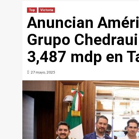
Top
Victoria
Anuncian Améric
Grupo Chedraui 
3,487 mdp en T
27 mayo, 2025