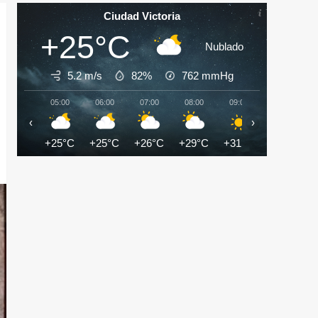
Ciudad Victoria
+25°C
Nublado
5.2 m/s
82%
762
mmHg
05:00
06:00
07:00
08:00
09:00
10:00
‹
›
+25°C
+25°C
+26°C
+29°C
+31°C
+32°C