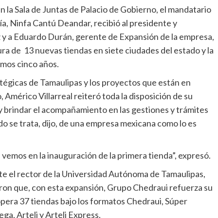
n la Sala de Juntas de Palacio de Gobierno, el mandatario
a, Ninfa Cantú Deandar, recibió al presidente y
 y a Eduardo Durán, gerente de Expansión de la empresa,
ura de 13 nuevas tiendas en siete ciudades del estado y la
imos cinco años.
atégicas de Tamaulipas y los proyectos que están en
 Américo Villarreal reiteró toda la disposición de su
y brindar el acompañamiento en las gestiones y trámites
do se trata, dijo, de una empresa mexicana como lo es
vemos en la inauguración de la primera tienda”, expresó.
te el rector de la Universidad Autónoma de Tamaulipas,
ron que, con esta expansión, Grupo Chedraui refuerza su
era 37 tiendas bajo los formatos Chedraui, Súper
a, Arteli y Arteli Express.