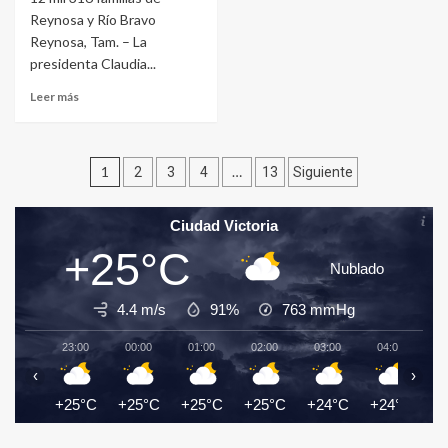
Reynosa y Río Bravo
Reynosa, Tam. – La
presidenta Claudia...
Leer más
Navegación
1
…
2
3
4
13
Siguiente
de
Ciudad Victoria
entradas
+25°C
Nublado
4.4 m/s
91%
763
mmHg
23:00
00:00
01:00
02:00
03:00
04:00
0
‹
›
+25°C
+25°C
+25°C
+25°C
+24°C
+24°C
+