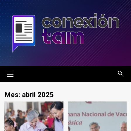
Saltar
al
contenido
Menú
principal
Mes:
abril 2025