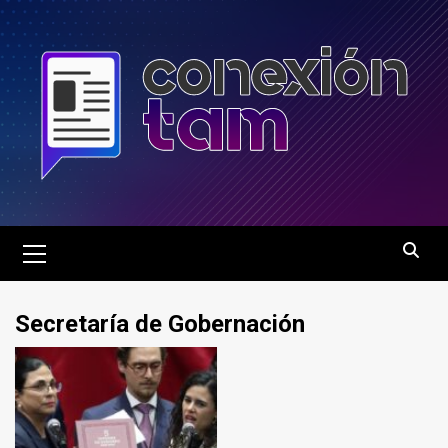
Saltar
al
contenido
Menú
principal
Secretaría de Gobernación