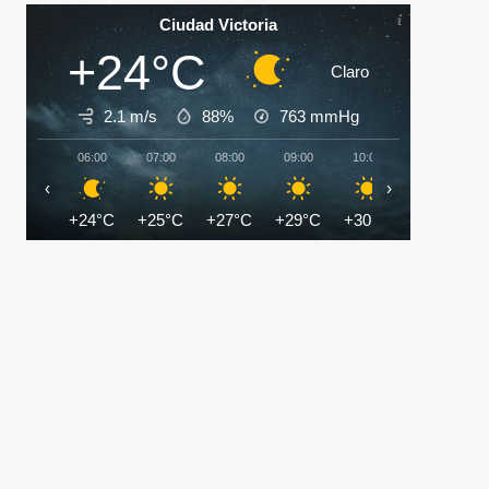
Ciudad Victoria
+24°C
Claro
2.1 m/s
88%
763
mmHg
06:00
07:00
08:00
09:00
10:00
11:00
‹
›
+24°C
+25°C
+27°C
+29°C
+30°C
+32°C