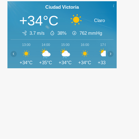
Ciudad Victoria
+34°C
Claro
3.7 m/s
38%
762
mmHg
13:00
14:00
15:00
16:00
17:00
18:00
‹
›
+34°C
+35°C
+34°C
+34°C
+33°C
+32°C