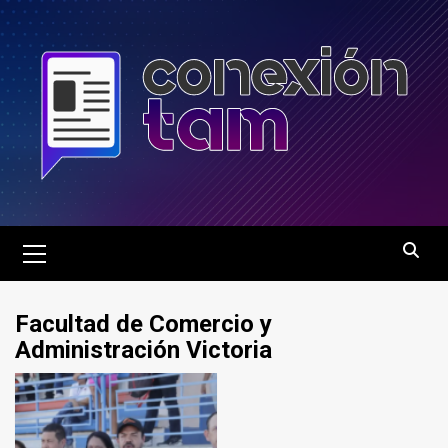
Saltar
al
contenido
Menú
principal
Facultad de Comercio y
Administración Victoria