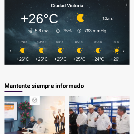
Ciudad Victoria
+26°C
Claro
5.8 m/s
75%
763
mmHg
02:00
03:00
04:00
05:00
06:00
07:00
0
‹
›
+26°C
+25°C
+25°C
+25°C
+24°C
+26°C
+
Mantente siempre informado