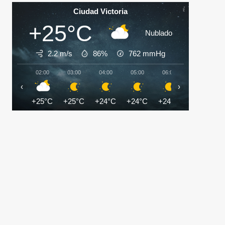
Ciudad Victoria
+25°C
Nublado
2.2 m/s
86%
762
mmHg
02:00
03:00
04:00
05:00
06:00
07:00
‹
›
+25°C
+25°C
+24°C
+24°C
+24°C
+25°C