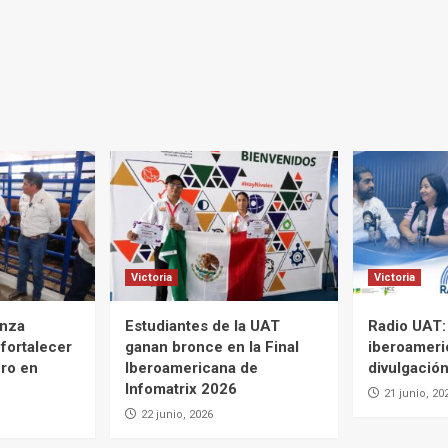
Victoria
Victoria
anza
Estudiantes de la UAT
Radio UAT:
 fortalecer
ganan bronce en la Final
iberoameri
ero en
Iberoamericana de
divulgación
Infomatrix 2026
21 junio, 20
22 junio, 2026